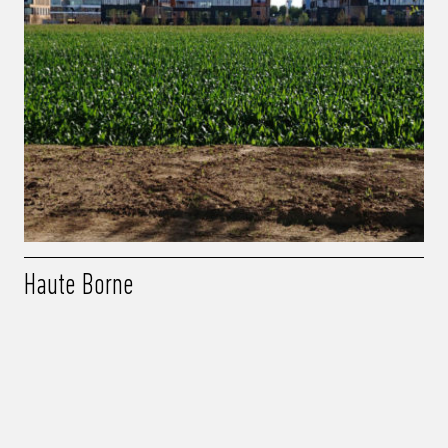
Haute Borne