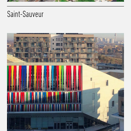
Saint-Sauveur