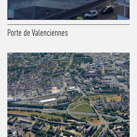
Porte de Valenciennes